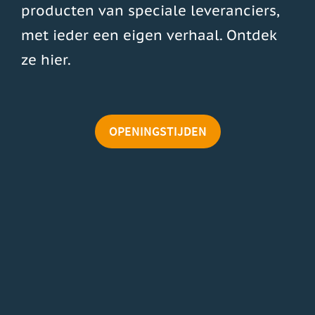
producten van speciale leveranciers,
producten van speciale leveranciers,
producten van speciale leveranciers,
met ieder een eigen verhaal. Ontdek
met ieder een eigen verhaal. Ontdek
met ieder een eigen verhaal. Ontdek
ze hier.
ze hier.
ze hier.
OPENINGSTIJDEN
OPENINGSTIJDEN
OPENINGSTIJDEN