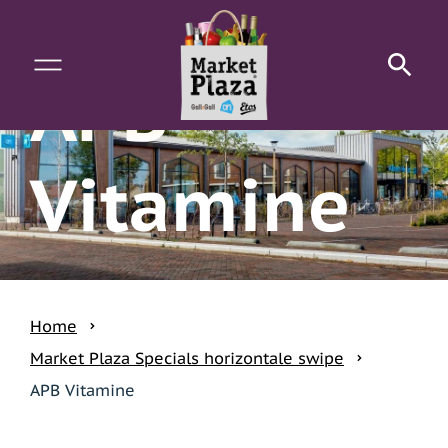
Waar kunnen we je mee helpen?
APB
Vitamine
Home
Market Plaza Specials horizontale swipe
APB Vitamine