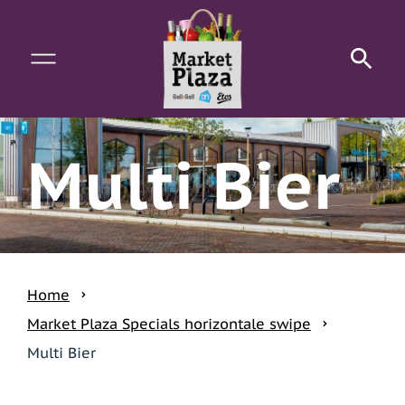
Waar kunnen we je mee helpen?
Multi Bier
Home
Market Plaza Specials horizontale swipe
Multi Bier