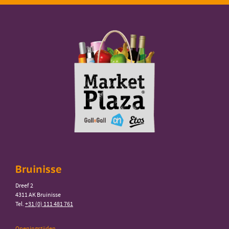
Bruinisse
Dreef 2
4311 AK Bruinisse
Tel.
+31 (0) 111 481 761
Openingstijden