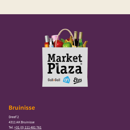
Bruinisse
Dreef 2
4311 AK Bruinisse
Tel.
+31 (0) 111 481 761